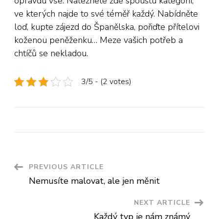
opravdu vše. Naleznete zde spoustu kategorií,
ve kterých najde to své téměř každý. Nabídněte
loď, kupte zájezd do Španělska, pořiďte přítelovi
koženou peněženku… Meze vašich potřeb a
chtíčů se nekladou.
3/5 - (2 votes)
Post
PREVIOUS ARTICLE
Nemusíte malovat, ale jen měnit
Navigation
NEXT ARTICLE
Každý typ je nám známý