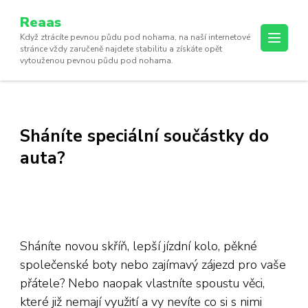
Reaas
Když ztrácíte pevnou půdu pod nohama, na naší internetové
stránce vždy zaručeně najdete stabilitu a získáte opět
vytouženou pevnou půdu pod nohama.
Sháníte speciální součástky do
auta?
Sháníte novou skříň, lepší jízdní kolo, pěkné
společenské boty nebo zajímavý zájezd pro vaše
přátele? Nebo naopak vlastníte spoustu věci,
které již nemají využití a vy nevíte co si s nimi