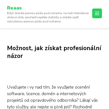
Reaas
Když ztrácíte pevnou půdu pod nohama, na naší internetové
stránce vždy zaručeně najdete stabilitu a získáte opět
vytouženou pevnou půdu pod nohama.
Možnost, jak získat profesionální
názor
Uvažujete i vy nad tím, že využijete
ocenění
software, licence, domén a internetových
projektů
od opravdového odborníka? Lákají vás
tyto služby, ale nejste si plně jistí? Rozhodně