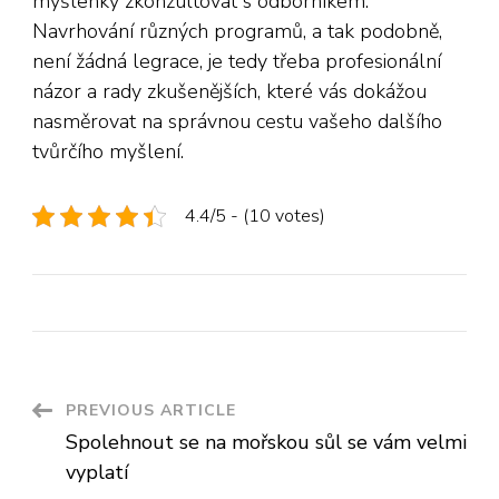
myšlenky zkonzultovat s odborníkem.
Navrhování různých programů, a tak podobně,
není žádná legrace, je tedy třeba profesionální
názor a rady zkušenějších, které vás dokážou
nasměrovat na správnou cestu vašeho dalšího
tvůrčího myšlení.
4.4/5 - (10 votes)
Post
PREVIOUS ARTICLE
Spolehnout se na mořskou sůl se vám velmi
Navigation
vyplatí