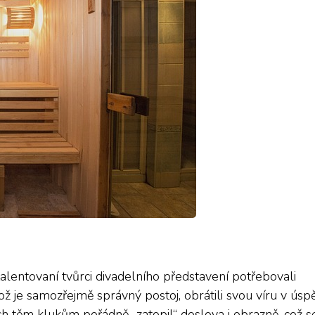
talentovaní tvůrci divadelního představení potřebovali
což je samozřejmě správný postoj, obrátili svou víru v úsp
ch těm klukům pořádně „zatopil“ doslova i obrazně, což s