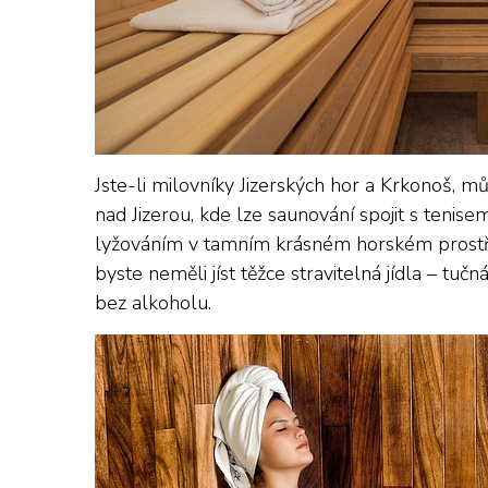
Jste-li milovníky Jizerských hor a Krkonoš, 
nad Jizerou, kde lze saunování spojit s tenisem
lyžováním v tamním krásném horském prostř
byste neměli jíst těžce stravitelná jídla – tu
bez alkoholu.