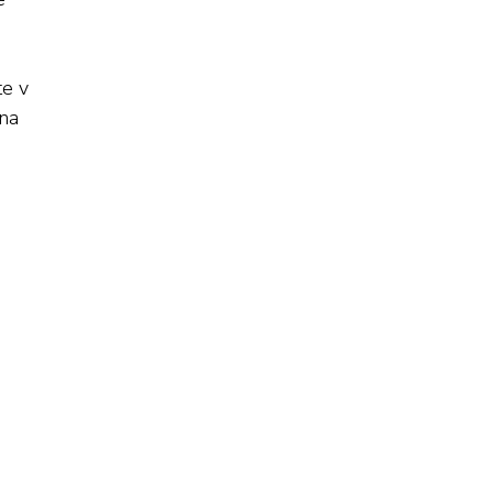
te v
 na