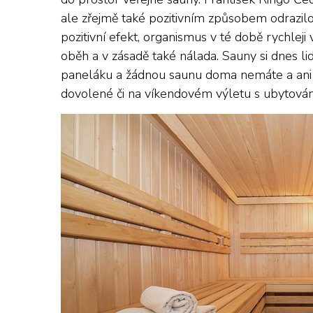
ale zřejmě také pozitivním způsobem odrazilo n
pozitivní efekt, organismus v té době rychleji 
oběh a v zásadě také nálada.
Sauny si dnes li
paneláku a žádnou saunu doma nemáte a ani mí
dovolené či na víkendovém výletu s ubytová