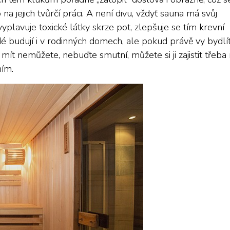
a jejich tvůrčí práci. A není divu, vždyť sauna má svůj
vyplavuje toxické látky skrze pot, zlepšuje se tím krevní
dé budují i v rodinných domech, ale pokud právě vy bydlí
t nemůžete, nebuďte smutní, můžete si ji zajistit třeba
ním.