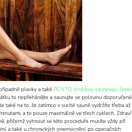
případně plavky a také
RENTO (hnědou) saunovací čepici
očátku to nepřehánějte a saunujte se polovinu doporučené
aké na to, že zatímco v suché sauně vydržíte třeba až
i minutami, a to pouze maximálně ve třech cyklech.
Zdraví
ně, přičemž vyhnout se této proceduře musíte vždy při
ení, a také u chronických onemocnění, po operačních