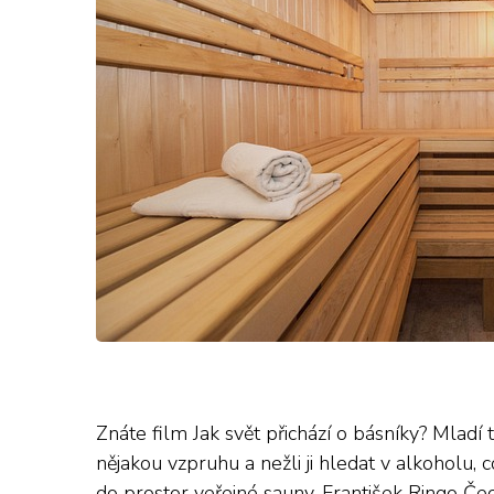
Znáte film Jak svět přichází o básníky? Mladí 
nějakou vzpruhu a nežli ji hledat v alkoholu, 
do prostor veřejné sauny. František Ringo Če