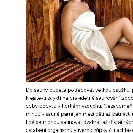
Do sauny budete potřebovat velkou osušku, 
Nejste-li zvyklí na pravidelné saunování, zp
doby pobytu v horkém vzduchu. Nezapomeňte t
minut, v sauně parní jen mezi pěti až patnáct
lidé se mohou saunovat dvakrát až třikrát týd
oslabení organismu vlivem chřipky či nachlaz