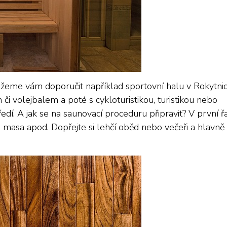
můžeme vám doporučit například sportovní halu v Rokytnic
 či volejbalem a poté s cykloturistikou, turistikou nebo
edí.
A jak se na saunovací proceduru připravit? V první ř
čná masa apod. Dopřejte si lehčí oběd nebo večeři a hlavně