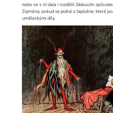
nebo se s ní dala i rozdělit žádoucím způsob
Zejména, pokud se jedná o
tapisérie
, které j
uměleckými díly.