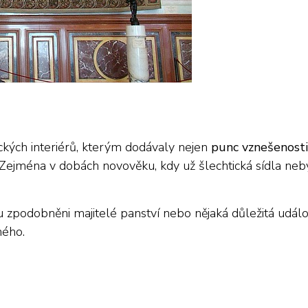
ckých interiérů, kterým dodávaly nejen
punc vznešenosti
Zejména v dobách novověku, kdy už šlechtická sídla neb
 zpodobněni majitelé panství nebo nějaká důležitá událo
ného.