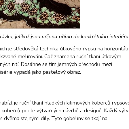
kázku, jelikož jsou určena přímo do konkrétního interiéru
ich je
středověká technika útkového rypsu na horizontál
akzvané melírování. Což znamená ruční tkaní útkovým
vných nití. Dosáhne se tím jemných přechodů mezi
série vypadá jako pastelový obraz.
abízí, je
ruční tkaní hladkých kilimových koberců rypsov
koberců podle výtvarných návrhů a designů. Každý výtv
 s dvěma stejnými díly. Tyto gobelíny se tkají na