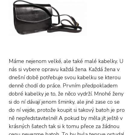
Máme nejenom velké, ale také malé kabelky. U
nás si vybere opravu každá žena. Každá žena v
dnešní době potřebuje svou kabelku se kterou
denně chodí do práce. Prvním předpokladem
dobré kabelky je to, že něco vydrží. Mnohé ženy
si do ní dávají jenom šminky, ale jiné zase co se
do ní vejde, protože koupit si takový batoh je pro
ně nepředstavitelné! A pokud by měla jít ještě v
krásných šatech tak si k tomu přece za žádnou
cenu nevezme batoh. To by byla teprve ostuda!