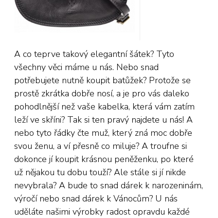
A co teprve takový elegantní šátek? Tyto
všechny věci máme u nás. Nebo snad
potřebujete nutně koupit batůžek? Protože se
prostě zkrátka dobře nosí, a je pro vás daleko
pohodlnější než vaše kabelka, která vám zatím
leží ve skříni? Tak si ten pravý najdete u nás! A
nebo tyto řádky čte muž, který zná moc dobře
svou ženu, a ví přesně co miluje? A troufne si
dokonce jí koupit krásnou peněženku, po které
už nějakou tu dobu touží? Ale stále si jí nikde
nevybrala? A bude to snad dárek k narozeninám,
výročí nebo snad dárek k Vánocům? U nás
uděláte našimi výrobky radost opravdu každé