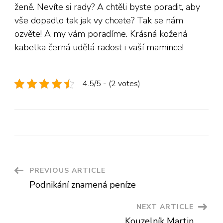
ženě. Nevíte si rady? A chtěli byste poradit, aby
vše dopadlo tak jak vy chcete? Tak se nám
ozvěte! A my vám poradíme. Krásná
kožená
kabelka černá
udělá radost i vaší mamince!
4.5/5 - (2 votes)
Post
PREVIOUS ARTICLE
Podnikání znamená peníze
Navigation
NEXT ARTICLE
Kouzelník Martin