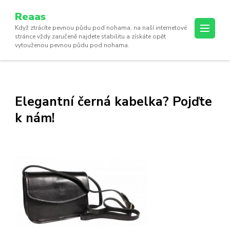
Reaas
Když ztrácíte pevnou půdu pod nohama, na naší internetové
stránce vždy zaručeně najdete stabilitu a získáte opět
vytouženou pevnou půdu pod nohama.
Elegantní černá kabelka? Pojďte
k nám!