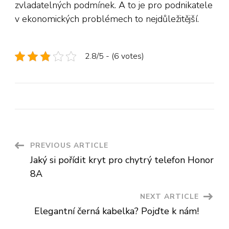
zvladatelných podmínek. A to je pro podnikatele
v ekonomických problémech to nejdůležitější.
2.8/5 - (6 votes)
Post
PREVIOUS ARTICLE
Jaký si pořídit kryt pro chytrý telefon Honor
Navigation
8A
NEXT ARTICLE
Elegantní černá kabelka? Pojďte k nám!