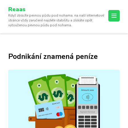
Reaas
Když ztrácíte pevnou půdu pod nohama, na naší internetové
stránce vždy zaručeně najdete stabilitu a získáte opět
vytouženou pevnou půdu pod nohama.
Podnikání znamená peníze