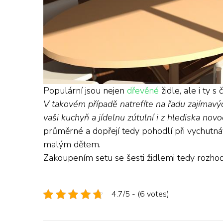
Populární jsou nejen
dřevěné
židle, ale i ty s
V takovém případě natrefíte na řadu zajímavý
vaši kuchyň a jídelnu zútulní i z hlediska no
průměrné a dopřejí tedy pohodlí při vychutná
malým dětem.
Zakoupením setu se šesti židlemi tedy rozhod
4.7/5 - (6 votes)