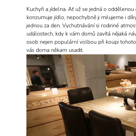
Kuchyň a jídelna. Ať už se jedná o oddělenou č
konzumuje jídlo, nepochybně ji milujeme i dík
jednou za den. Vychutnávání si rodinné atmos
událostech, kdy k vám domů zavítá nějaká náv
osob
nejen populární volbou při koupi tohoto 
vás doma někam usadit.