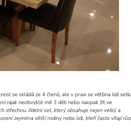
nost se skládá ze 4 členů, ale v praxi se většina lidí set
ní nijak neobvyklé mít 3 děti nebo naopak žít ve
ich střechou.
Jídelní set, který obsahuje nejen velký a
o ocení zejména větší rodiny nebo lidi, kteří často vítají rů