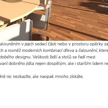
 čalouněním v jejich sedací části nebo v prostoru opěrky za
ch a rovněž moderních kombinací dřeva a čalounění, kter
vodobého designu.
Velikosti židlí a stolů se řadí mezi
vaní dobrého jídla nejen dospělým, ale i starším lidem 
ně nic nezkazíte, ale naopak mnoho získáte.