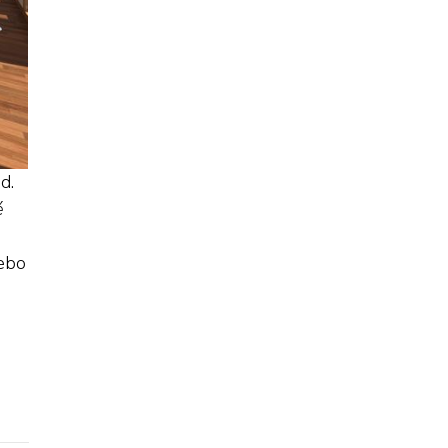
d.
é
nebo