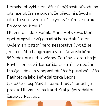
Remake obvykle jen těží z úspěšnosti původního
díla, ale občas se podaří, že překoná původní
dílo. To se povedlo i českým tvůrcům ve filmu
Po čem muži touží.
Hlavní roli zde ztvárnila Anna Polívková, která
opět projevila svůj geniální komediální talent.
Ovšem ani ostatní herci nezaostávají. Ať už se
jedná o Jiřího Langmajera v roli šovinistického
šéfredaktora nebo, vědmy Zoltány, kterou hraje
Pavla Tomicová, kamaráda Čestmíra v podání
Matěje Hádka a v neposlední řadě půvabná Táňa
Pauhofová jako šéfredaktorka Leona.
Jak už to u úspěšných komedií bývá, příběh je
prostá. Hlavní hrdina Karel Král je šéfredaktor
časopisu Playboy.