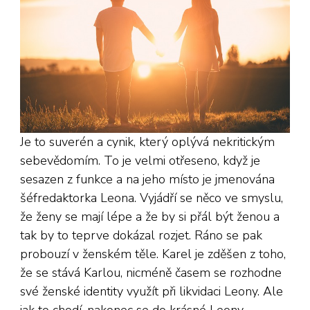
Je to suverén a cynik, který oplývá nekritickým
sebevědomím. To je velmi otřeseno, když je
sesazen z funkce a na jeho místo je jmenována
šéfredaktorka Leona. Vyjádří se něco ve smyslu,
že ženy se mají lépe a že by si přál být ženou a
tak by to teprve dokázal rozjet. Ráno se pak
probouzí v ženském těle. Karel je zděšen z toho,
že se stává Karlou, nicméně časem se rozhodne
své ženské identity využít při likvidaci Leony. Ale
jak to chodí, nakonec se do krásné Leony