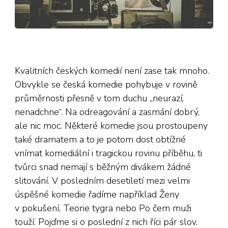
Kvalitních českých komedií není zase tak mnoho.
Obvykle se česká komedie pohybuje v rovině
průměrnosti přesně v tom duchu „neurazí,
nenadchne“. Na odreagování a zasmání dobrý,
ale nic moc. Některé komedie jsou prostoupeny
také dramatem a to je potom dost obtížné
vnímat komediální i tragickou rovinu příběhu, ti
tvůrci snad nemají s běžným divákem žádné
slitování. V posledním desetiletí mezi velmi
úspěšné komedie řadíme například Ženy
v pokušení, Teorie tygra nebo Po čem muži
touží. Pojďme si o poslední z nich říci pár slov.