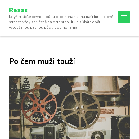
Reaas
Když ztrácíte pevnou půdu pod nohama, na naší internetové
stránce vždy zaručeně najdete stabilitu a získáte opět
vytouženou pevnou půdu pod nohama.
Po čem muži touží