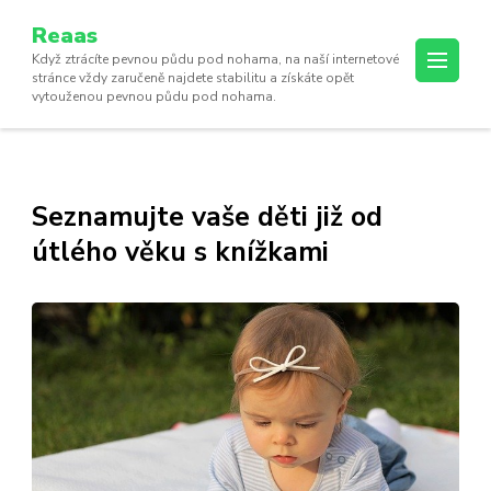
Reaas
Když ztrácíte pevnou půdu pod nohama, na naší internetové
stránce vždy zaručeně najdete stabilitu a získáte opět
vytouženou pevnou půdu pod nohama.
Seznamujte vaše děti již od
útlého věku s knížkami