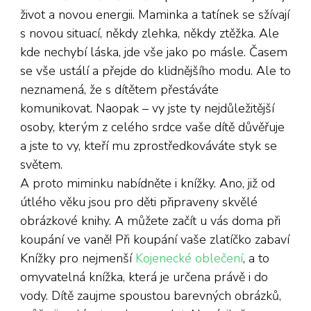
život a novou energii. Maminka a tatínek se sžívají
s novou situací, někdy zlehka, někdy ztěžka. Ale
kde nechybí láska, jde vše jako po másle. Časem
se vše ustálí a přejde do klidnějšího modu. Ale to
neznamená, že s dítětem přestáváte
komunikovat. Naopak – vy jste ty nejdůležitější
osoby, kterým z celého srdce vaše dítě důvěřuje
a jste to vy, kteří mu zprostředkováváte styk se
světem.
A proto miminku nabídněte i knížky. Ano, již od
útlého věku jsou pro děti připraveny skvělé
obrázkové knihy. A můžete začít u vás doma při
koupání ve vaně! Při koupání vaše zlatíčko zabaví
Knížky pro nejmenší
Kojenecké oblečení
, a to
omyvatelná knížka, která je určena právě i do
vody. Dítě zaujme spoustou barevných obrázků,