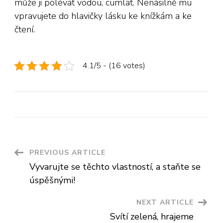
může ji polévat vodou, cumlat. Nenásilně mu
vpravujete do hlavičky lásku ke knížkám a ke
čtení.
4.1/5 - (16 votes)
Post
PREVIOUS ARTICLE
Vyvarujte se těchto vlastností, a staňte se
Navigation
úspěšnými!
NEXT ARTICLE
Svítí zelená, hrajeme