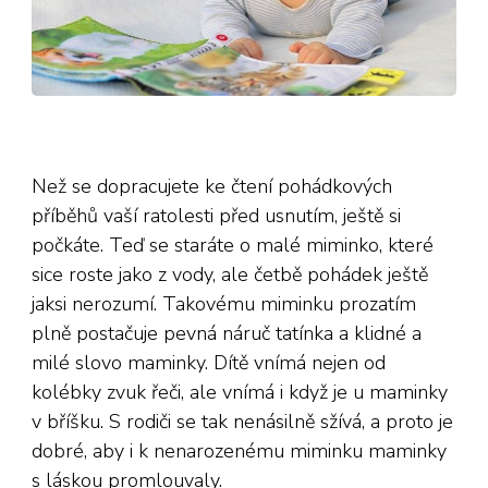
Než se dopracujete ke čtení pohádkových
příběhů vaší ratolesti před usnutím, ještě si
počkáte. Teď se staráte o malé miminko, které
sice roste jako z vody, ale četbě pohádek ještě
jaksi nerozumí. Takovému miminku prozatím
plně postačuje pevná náruč tatínka a klidné a
milé slovo maminky. Dítě vnímá nejen od
kolébky zvuk řeči, ale vnímá i když je u maminky
v bříšku. S rodiči se tak nenásilně sžívá, a proto je
dobré, aby i k nenarozenému miminku maminky
s láskou promlouvaly.